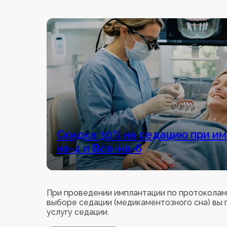
Скидка 30% на седацию при и
на-4 и Все-на-6
При проведении имплантации по протоколам 
выборе седации (медикаментозного сна) вы 
услугу седации.