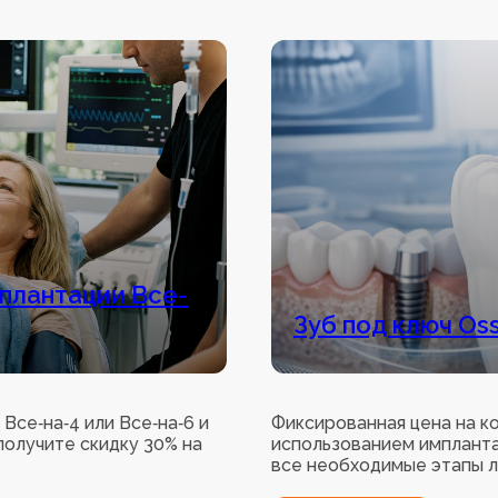
мплантации Все-
Зуб под ключ Oss
Все‑на‑4 или Все‑на‑6 и
Фиксированная цена на к
получите скидку 30% на
использованием импланта
все необходимые этапы л