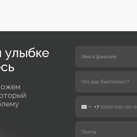
й улыбке
есь
оможем
который
блему
+7