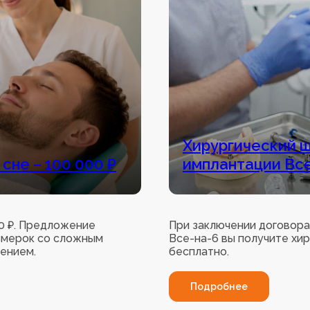
Хирургический ш
сне – 100 000 ₽
имплантации Все
00 ₽. Предложение
При заключении договора
ьмерок со сложным
Все-на-6 вы получите хи
ением.
бесплатно.
Подробнее