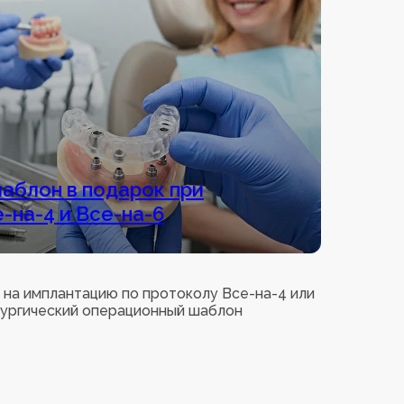
аблон в подарок при
-на-4 и Все-на-6
 на имплантацию по протоколу Все-на-4 или
рургический операционный шаблон