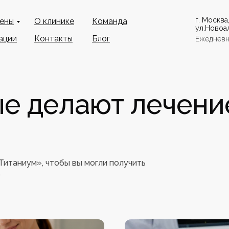
г. Москва
цены
О клинике
Команда
ул.Новоал
ации
Контакты
Блог
Ежедневно
ые делают лечени
итаниум», чтобы вы могли получить
.