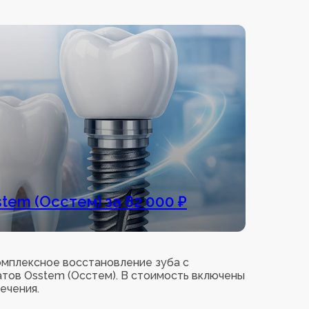
tem (Осстем) за 82 000 ₽
омплексное восстановление зуба с
тов Osstem (Осстем). В стоимость включены
ечения.