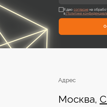
Я даю
согласие
на обработ
в
Политике конфиденциал
О
Адрес
Москва,
С